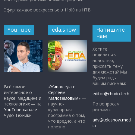
Эфир: каждое воскресенье в 11:00 на НТВ.
YouTube
eda.show
Напишите
нам
Хотите
поделиться
новостью,
прислать тему
для сюжета? Мы
будем рады
вашим письмам:
Всё самое
«Живая еда с
интересное о
Сергеем
editor@chudo.tech
науке, медицине и
Малозёмовым»
—
По вопросам
технологиях — на
научно-
рекламы:
YouTube-канале
кулинарная
Чудо Техники.
программа о том,
adv@teleshow.med
что вредно, а что
ia
полезно.