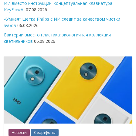
ИИ вместо инструкций: концептуальная клавиатура
KeyFlowAI
07.08.2026
«Умная» щётка Philips с ИИ следит за качеством чистки
зубов
06.08.2026
Бактерии вместо пластика: экологичная коллекция
светильников
06.08.2026
Новости
Смартфоны