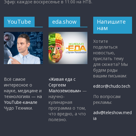
Эфир: каждое воскресенье в 11:00 на НТВ.
YouTube
eda.show
Напишите
нам
Хотите
поделиться
новостью,
прислать тему
для сюжета? Мы
будем рады
вашим письмам:
Всё самое
«Живая еда с
интересное о
Сергеем
editor@chudo.tech
науке, медицине и
Малозёмовым»
—
По вопросам
технологиях — на
научно-
рекламы:
YouTube-канале
кулинарная
Чудо Техники.
программа о том,
adv@teleshow.med
что вредно, а что
ia
полезно.