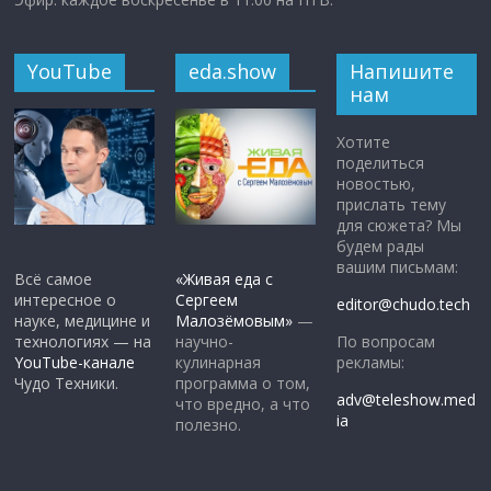
YouTube
eda.show
Напишите
нам
Хотите
поделиться
новостью,
прислать тему
для сюжета? Мы
будем рады
вашим письмам:
Всё самое
«Живая еда с
интересное о
Сергеем
editor@chudo.tech
науке, медицине и
Малозёмовым»
—
По вопросам
технологиях — на
научно-
рекламы:
YouTube-канале
кулинарная
Чудо Техники.
программа о том,
adv@teleshow.med
что вредно, а что
ia
полезно.