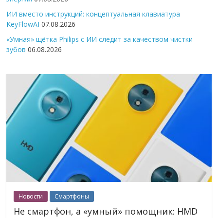
ИИ вместо инструкций: концептуальная клавиатура
KeyFlowAI
07.08.2026
«Умная» щётка Philips с ИИ следит за качеством чистки
зубов
06.08.2026
Новости
Смартфоны
Не смартфон, а «умный» помощник: HMD