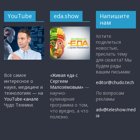
YouTube
eda.show
Напишите
нам
Хотите
поделиться
новостью,
прислать тему
для сюжета? Мы
будем рады
вашим письмам:
Всё самое
«Живая еда с
интересное о
Сергеем
editor@chudo.tech
науке, медицине и
Малозёмовым»
—
По вопросам
технологиях — на
научно-
рекламы:
YouTube-канале
кулинарная
Чудо Техники.
программа о том,
adv@teleshow.med
что вредно, а что
ia
полезно.