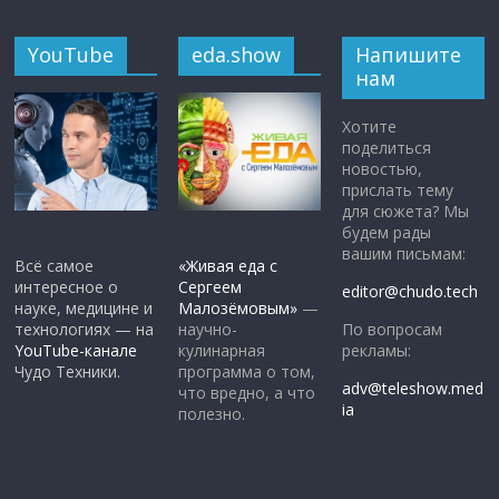
YouTube
eda.show
Напишите
нам
Хотите
поделиться
новостью,
прислать тему
для сюжета? Мы
будем рады
вашим письмам:
Всё самое
«Живая еда с
интересное о
Сергеем
editor@chudo.tech
науке, медицине и
Малозёмовым»
—
По вопросам
технологиях — на
научно-
рекламы:
YouTube-канале
кулинарная
Чудо Техники.
программа о том,
adv@teleshow.med
что вредно, а что
ia
полезно.