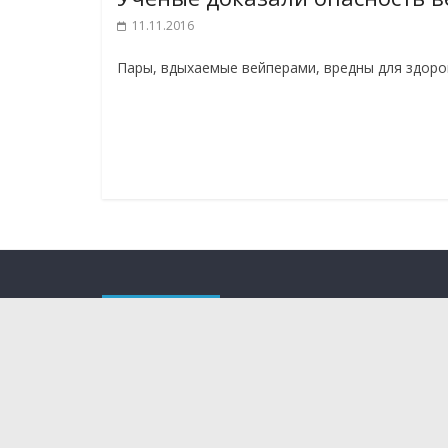
11.11.2016
Пары, вдыхаемые вейперами, вредны для здоро
О проекте
Мы рассказываем о новейших научных разработка
технологиях, которые способны поменять и уже
жизнь. Мы испытываем на себе самые интересные
впечатляющие гаджеты, бытовые приборы, кухон
средства передвижения. Следим за последними 