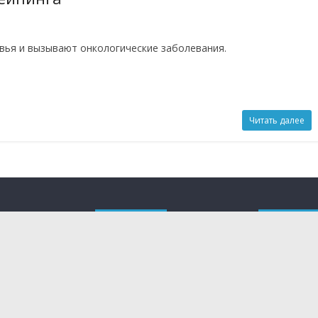
вья и вызывают онкологические заболевания.
Читать далее
YouTube
eda.sho
х, гаджетах и
 меняют нашу
 и
ную технику и
достижениями