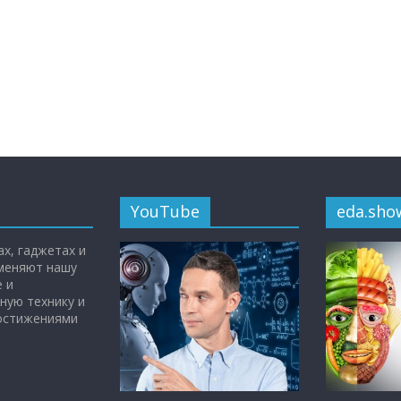
YouTube
eda.sho
х, гаджетах и
 меняют нашу
 и
ную технику и
достижениями