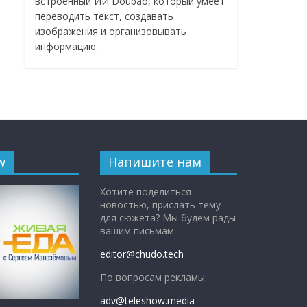
встроенный ИИ Doubao, который умеет
переводить текст, создавать
изображения и организовывать
информацию.
w
Напишите нам
Хотите поделиться
новостью, прислать тему
для сюжета? Мы будем рады
вашим письмам:
editor@chudo.tech
По вопросам рекламы:
adv@teleshow.media