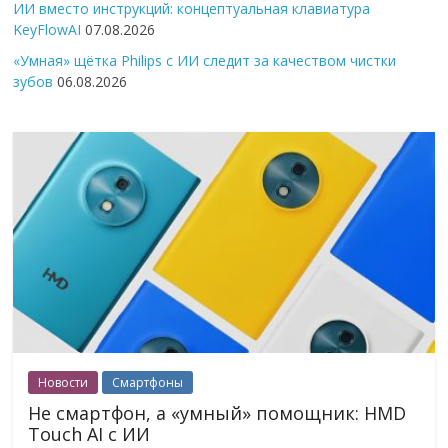
ИИ вместо инструкций: концептуальная клавиатура
KeyFlowAI
07.08.2026
«Умная» щётка Philips с ИИ следит за качеством чистки
зубов
06.08.2026
Новости
Смартфоны
Не смартфон, а «умный» помощник: HMD
Touch AI с ИИ