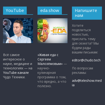
YouTube
eda.show
Напишите
нам
Хотите
поделиться
новостью,
прислать тему
для сюжета? Мы
будем рады
вашим письмам:
Всё самое
«Живая еда с
интересное о
Сергеем
editor@chudo.tech
науке, медицине и
Малозёмовым»
—
По вопросам
технологиях — на
научно-
рекламы:
YouTube-канале
кулинарная
Чудо Техники.
программа о том,
adv@teleshow.med
что вредно, а что
ia
полезно.