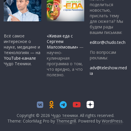
поделиться
новостью,
прислать тему
для сюжета? Мы
будем рады
вашим письмам:
Всё самое
«Живая еда с
интересное о
Сергеем
editor@chudo.tech
науке, медицине и
Малозёмовым»
—
По вопросам
технологиях — на
научно-
рекламы:
YouTube-канале
кулинарная
Чудо Техники.
программа о том,
adv@teleshow.med
что вредно, а что
ia
полезно.
Copyright © 2026
Чудо техники
. All rights reserved.
Theme: ColorMag Pro by
Themegrill
. Powered by
WordPress
.