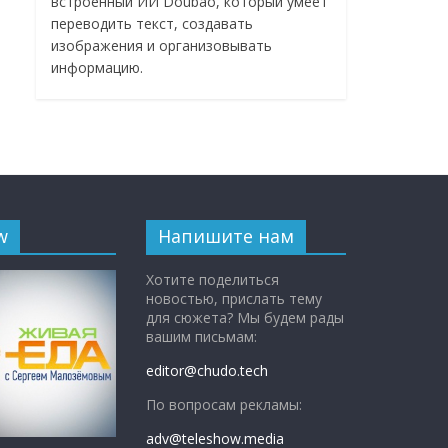
встроенный ИИ Doubao, который умеет
переводить текст, создавать
изображения и организовывать
информацию.
w
Напишите нам
Хотите поделиться
новостью, прислать тему
для сюжета? Мы будем рады
вашим письмам:
editor@chudo.tech
По вопросам рекламы:
adv@teleshow.media