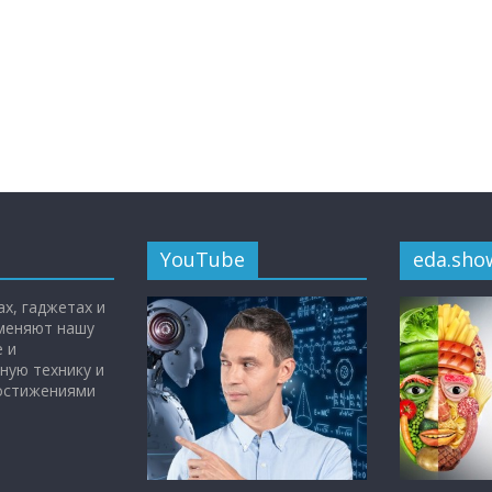
YouTube
eda.sho
х, гаджетах и
 меняют нашу
 и
ную технику и
достижениями