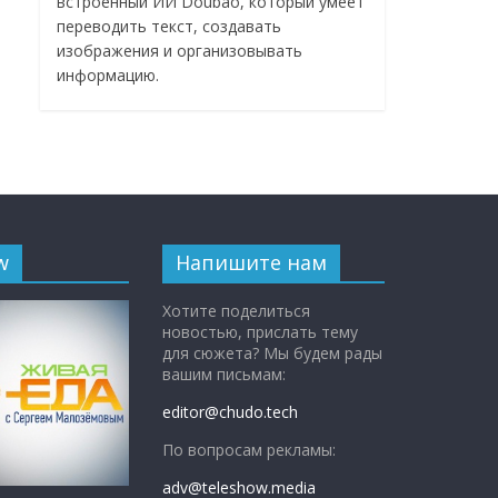
встроенный ИИ Doubao, который умеет
переводить текст, создавать
изображения и организовывать
информацию.
w
Напишите нам
Хотите поделиться
новостью, прислать тему
для сюжета? Мы будем рады
вашим письмам:
editor@chudo.tech
По вопросам рекламы:
adv@teleshow.media