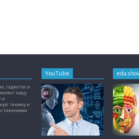
YouTube
eda.sho
х, гаджетах и
 меняют нашу
 и
ную технику и
достижениями