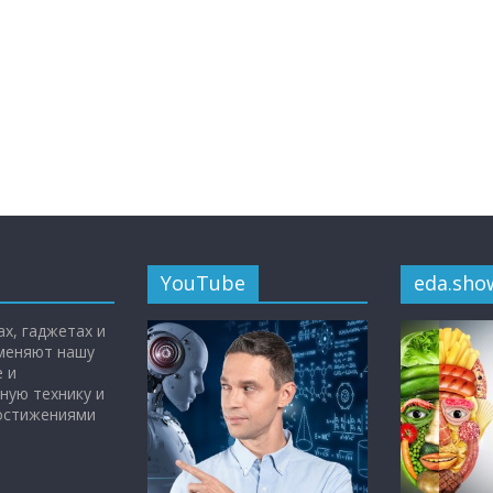
YouTube
eda.sho
х, гаджетах и
 меняют нашу
 и
ную технику и
достижениями