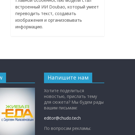
Главной особенностью модели стал
встроенный ИИ Doubao, который умеет
переводить текст, создавать
изображения и организовывать
информацию.
w
Напишите нам
Хотите поделиться
новостью, прислать тему
для сюжета? Мы будем рады
вашим письмам:
editor@chudo.tech
По вопросам рекламы: