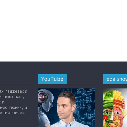
YouTube
eda.sho
х, гаджетах и
 меняют нашу
 и
ную технику и
достижениями