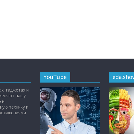
YouTube
eda.sho
х, гаджетах и
 меняют нашу
 и
ную технику и
достижениями