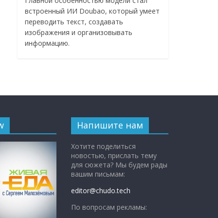
Главной особенностью модели стал
встроенный ИИ Doubao, который умеет
переводить текст, создавать
изображения и организовывать
информацию.
w
Напишите нам
Хотите поделиться
новостью, прислать тему
для сюжета? Мы будем рады
вашим письмам:
editor@chudo.tech
По вопросам рекламы: