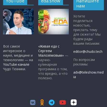
YouTube
eda.show
Напишите
нам
Хотите
поделиться
новостью,
прислать тему
для сюжета? Мы
будем рады
вашим письмам:
Всё самое
«Живая еда с
интересное о
Сергеем
editor@chudo.tech
науке, медицине и
Малозёмовым»
—
По вопросам
технологиях — на
научно-
рекламы:
YouTube-канале
кулинарная
Чудо Техники.
программа о том,
adv@teleshow.med
что вредно, а что
ia
полезно.