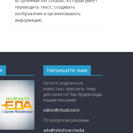
встроенный ИИ Doubao, который умеет
переводить текст, создавать
изображения и организовывать
информацию.
w
Напишите нам
Хотите поделиться
новостью, прислать тему
для сюжета? Мы будем рады
вашим письмам:
editor@chudo.tech
По вопросам рекламы:
adv@teleshow.media