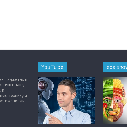
YouTube
eda.sho
х, гаджетах и
 меняют нашу
 и
ную технику и
достижениями