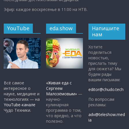
Эфир: каждое воскресенье в 11:00 на НТВ.
YouTube
eda.show
Напишите
нам
Хотите
поделиться
новостью,
прислать тему
для сюжета? Мы
будем рады
вашим письмам:
Всё самое
«Живая еда с
интересное о
Сергеем
editor@chudo.tech
науке, медицине и
Малозёмовым»
—
По вопросам
технологиях — на
научно-
рекламы:
YouTube-канале
кулинарная
Чудо Техники.
программа о том,
adv@teleshow.med
что вредно, а что
ia
полезно.