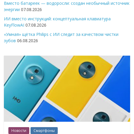
Вместо батареек — водоросли: создан необычный источник
энергии
07.08.2026
ИИ вместо инструкций: концептуальная клавиатура
KeyFlowAI
07.08.2026
«Умная» щётка Philips с ИИ следит за качеством чистки
зубов
06.08.2026
Новости
Смартфоны