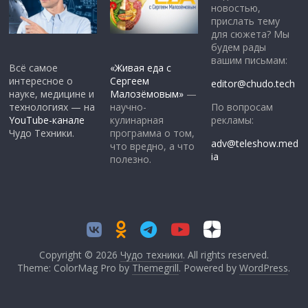
новостью,
прислать тему
для сюжета? Мы
будем рады
вашим письмам:
Всё самое
«Живая еда с
интересное о
Сергеем
editor@chudo.tech
науке, медицине и
Малозёмовым»
—
По вопросам
технологиях — на
научно-
рекламы:
YouTube-канале
кулинарная
Чудо Техники.
программа о том,
adv@teleshow.med
что вредно, а что
ia
полезно.
Copyright © 2026
Чудо техники
. All rights reserved.
Theme: ColorMag Pro by
Themegrill
. Powered by
WordPress
.