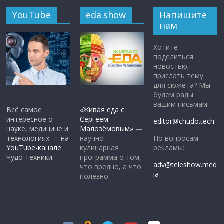
YouTube
eda.show
Напишите
нам
Хотите
поделиться
новостью,
прислать тему
для сюжета? Мы
будем рады
вашим письмам:
Всё самое
«Живая еда с
интересное о
Сергеем
editor@chudo.tech
науке, медицине и
Малозёмовым»
—
По вопросам
технологиях — на
научно-
рекламы:
YouTube-канале
кулинарная
Чудо Техники.
программа о том,
adv@teleshow.med
что вредно, а что
ia
полезно.