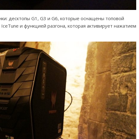
ки: десктопы G1, G3 и G6, которые оснащены топовой
 IceTune и функцией разгона, которая активирует нажатием