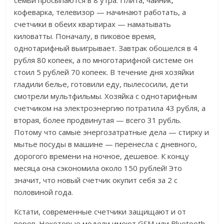
семьи просыпаются в 8 утра. Плита, чайник,
кофеварка, телевизор — начинают работать, а
счетчики в обеих квартирах — наматывать
киловатты. Поначалу, в пиковое время,
однотарифный выигрывает. Завтрак обошелся в 4
рубля 80 копеек, а по многотарифной системе он
стоил 5 рублей 70 копеек. В течение дня хозяйки
гладили белье, готовили еду, пылесосили, дети
смотрели мультфильмы. Хозяйка с однотарифным
счетчиком на электроэнергию потратила 43 рубля, а
вторая, более продвинутая — всего 31 рубль.
Потому что самые энергозатратные дела — стирку и
мытье посуды в машине — перенесла с дневного,
дорогого времени на ночное, дешевое. К концу
месяца она сэкономила около 150 рублей! Это
значит, что новый счетчик окупит себя за 2 с
половиной года.
Кстати, современные счетчики защищают и от
воров. Некоторые модели имеют GSM или Bluetooth-