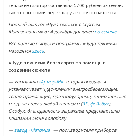
тепловентилятор составляли 5700 рублей за сезон,
так что экономия через пару лет точно начнется.
Полный выпуск «Чуда техники с Сергеем
Малозёмовым» от 4 декабря доступен
по ссылке
.
Все полные выпуски программы «Чудо техники»
находятся
здесь
.
«Чудо техники» благодарит за помощь в
создании сюжета:
— компанию
«Армор-М»
, которая продает и
устанавливает чудо-пленки: энегросберегающие,
теплоотражающие, противоударные, тонировочные
и т.д. на стекла любой площади (
ВК
,
фейсбук
).
Особую благодарность выражаем представителю
компании Илье Колобову
—
завод «Матрица»
— производителя приборов