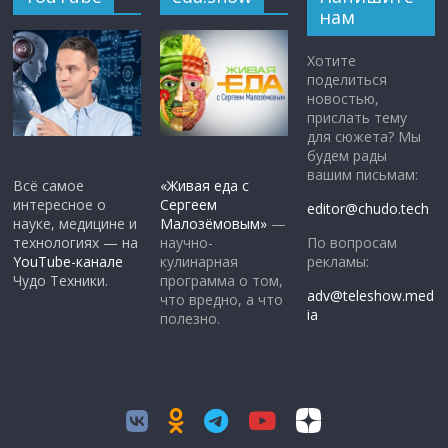
нам
Хотите
поделиться
новостью,
прислать тему
для сюжета? Мы
будем рады
вашим письмам:
Всё самое
«Живая еда с
интересное о
Сергеем
editor@chudo.tech
науке, медицине и
Малозёмовым»
—
По вопросам
технологиях — на
научно-
рекламы:
YouTube-канале
кулинарная
Чудо Техники.
программа о том,
adv@teleshow.med
что вредно, а что
ia
полезно.