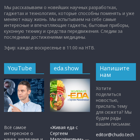
Мы рассказываем о новейших научных разработках,
гаджетах и технологиях, которые способны поменять и уже
меняют нашу жизнь. Мы испытываем на себе самые
интересные и впечатляющие гаджеты, бытовые приборы,
кухонную технику и средства передвижения. Следим за
последними достижениями медицины.
Эфир: каждое воскресенье в 11:00 на НТВ.
YouTube
eda.show
Напишите
нам
Хотите
поделиться
новостью,
прислать тему
для сюжета? Мы
будем рады
вашим письмам:
Всё самое
«Живая еда с
интересное о
Сергеем
editor@chudo.tech
науке, медицине и
Малозёмовым»
—