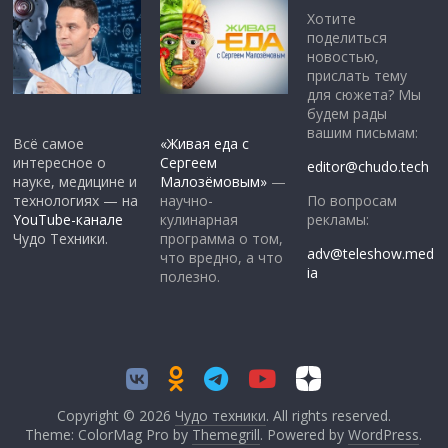
Хотите
поделиться
новостью,
прислать тему
для сюжета? Мы
будем рады
вашим письмам:
Всё самое
«Живая еда с
интересное о
Сергеем
editor@chudo.tech
науке, медицине и
Малозёмовым»
—
По вопросам
технологиях — на
научно-
рекламы:
YouTube-канале
кулинарная
Чудо Техники.
программа о том,
adv@teleshow.med
что вредно, а что
ia
полезно.
Copyright © 2026
Чудо техники
. All rights reserved.
Theme: ColorMag Pro by
Themegrill
. Powered by
WordPress
.