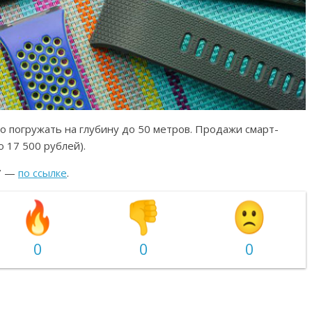
но погружать на глубину до 50 метров. Продажи смарт-
о 17 500 рублей).
17 —
по ссылке
.
0
0
0