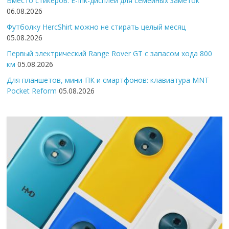
Вместо стикеров: E-Ink-дисплей для семейных заметок
06.08.2026
Футболку HercShirt можно не стирать целый месяц
05.08.2026
Первый электрический Range Rover GT с запасом хода 800
км
05.08.2026
Для планшетов, мини-ПК и смартфонов: клавиатура MNT
Pocket Reform
05.08.2026