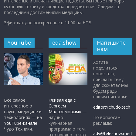
интересные и впечатляющие гаджеты, бытовые приборы,
кухонную технику и средства передвижения. Следим за
последними достижениями медицины.
Эфир: каждое воскресенье в 11:00 на НТВ.
YouTube
eda.show
Напишите
нам
Хотите
поделиться
новостью,
прислать тему
для сюжета? Мы
будем рады
вашим письмам:
Всё самое
«Живая еда с
интересное о
Сергеем
editor@chudo.tech
науке, медицине и
Малозёмовым»
—
По вопросам
технологиях — на
научно-
рекламы:
YouTube-канале
кулинарная
Чудо Техники.
программа о том,
adv@teleshow.med
что вредно, а что