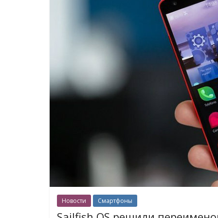
Новости
Смартфоны
Sailfish OS решили переимено