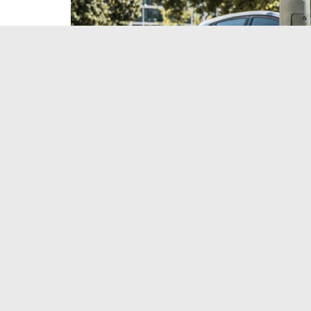
Новости
Транспорт
Электрокары можно будет зар
13.06.2018
Появление «умных» мачт освещения будет спос