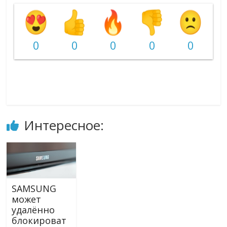
0
0
0
0
0
Интересное:
SAMSUNG
может
удалённо
блокироват