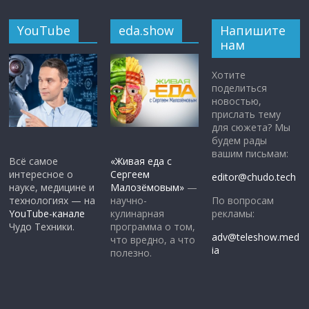
YouTube
eda.show
Напишите
нам
Хотите
поделиться
новостью,
прислать тему
для сюжета? Мы
будем рады
вашим письмам:
Всё самое
«Живая еда с
интересное о
Сергеем
editor@chudo.tech
науке, медицине и
Малозёмовым»
—
По вопросам
технологиях — на
научно-
рекламы:
YouTube-канале
кулинарная
Чудо Техники.
программа о том,
adv@teleshow.med
что вредно, а что
ia
полезно.