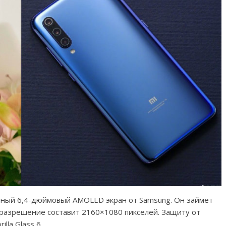
венный 6,4-дюймовый AMOLED экран от Samsung. Он займет
 разрешение составит 2160×1080 пикселей. Защиту от
lla Glass 6.