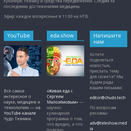
кухонную технику и средства передвижения. Следим за
последними достижениями медицины.
Эфир: каждое воскресенье в 11:00 на НТВ.
YouTube
eda.show
Напишите
нам
Хотите
поделиться
новостью,
прислать тему
для сюжета? Мы
будем рады
вашим письмам:
Всё самое
«Живая еда с
интересное о
Сергеем
editor@chudo.tech
науке, медицине и
Малозёмовым»
—
По вопросам
технологиях — на
научно-
рекламы:
YouTube-канале
кулинарная
Чудо Техники.
программа о том,
adv@teleshow.med
что вредно, а что
ia
полезно.