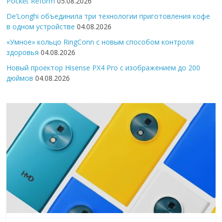
Pocket Reform
05.08.2026
De’Longhi объединила три технологии приготовления кофе
в одном устройстве
04.08.2026
«Умное» кольцо RingConn с новым способом контроля
здоровья
04.08.2026
Новый проектор Hisense PX4 Pro с изображением до 200
дюймов
04.08.2026