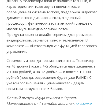
Дизайн у телевизора вполне привлекательный, и
характеристики тоже звучат впечатляюще —
операционная система Android, поддержка широкого
динамического диапазона HDR, 4-ядерный
процессор… фактически это гигантский планшет с
массой мультимедиа-возможностей.
Предустановлены онлайн-сервисы для просмотра
видеороликов, сериалов, кино и телеканалов. В
комплекте — Bluetooth-пульт с функцией голосового
управления.
Стоимость и правда весьма выигрышна. Телевизор
на 43 дюйма (тоже с 4К) обойдется еще дешевле, в
20 000 рублей, а на 32 дюйма — и вовсе в 10 000
рублей (правда, разрешение будет уже FullHD). С
учетом соотношения «цена/качество» дадим
новинкам заслуженные 5 баллов.
Полный выпуск «Чуда техники с Сергеем
Малоземовым» от 1 сентября доступен
по ссылке
.