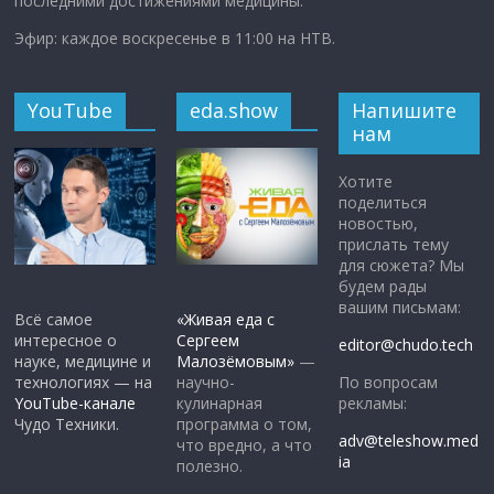
последними достижениями медицины.
Эфир: каждое воскресенье в 11:00 на НТВ.
YouTube
eda.show
Напишите
нам
Хотите
поделиться
новостью,
прислать тему
для сюжета? Мы
будем рады
вашим письмам:
Всё самое
«Живая еда с
интересное о
Сергеем
editor@chudo.tech
науке, медицине и
Малозёмовым»
—
По вопросам
технологиях — на
научно-
рекламы:
YouTube-канале
кулинарная
Чудо Техники.
программа о том,
adv@teleshow.med
что вредно, а что
ia
полезно.