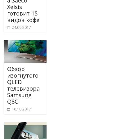
а Saeco
Xelsis
готовит 15
видов кофе
24.09.2017
Обзор
изогнутого
QLED
телевизора
Samsung
Q8C
10.10.2017