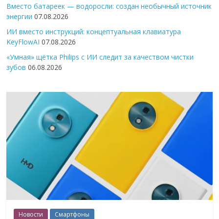
Вместо батареек — водоросли: создан необычный источник
энергии
07.08.2026
ИИ вместо инструкций: концептуальная клавиатура
KeyFlowAI
07.08.2026
«Умная» щётка Philips с ИИ следит за качеством чистки
зубов
06.08.2026
Новости
Смартфоны