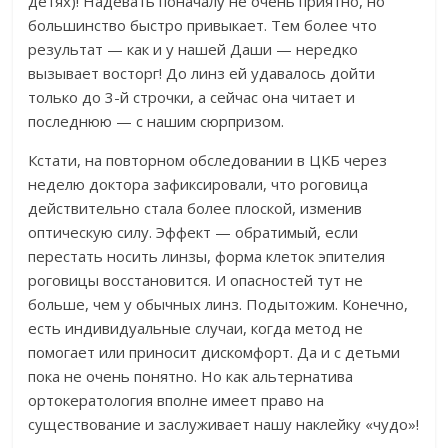
детях)! Надевать поначалу не очень приятно, но
большинство быстро привыкает. Тем более что
результат — как и у нашей Даши — нередко
вызывает восторг! До линз ей удавалось дойти
только до 3-й строчки, а сейчас она читает и
последнюю — с нашим сюрпризом.
Кстати, на повторном обследовании в ЦКБ через
неделю доктора зафиксировали, что роговица
действительно стала более плоской, изменив
оптическую силу. Эффект — обратимый, если
перестать носить линзы, форма клеток эпителия
роговицы восстановится. И опасностей тут не
больше, чем у обычных линз. Подытожим. Конечно,
есть индивидуальные случаи, когда метод не
помогает или приносит дискомфорт. Да и с детьми
пока не очень понятно. Но как альтернатива
ортокератология вполне имеет право на
существование и заслуживает нашу наклейку «чудо»!