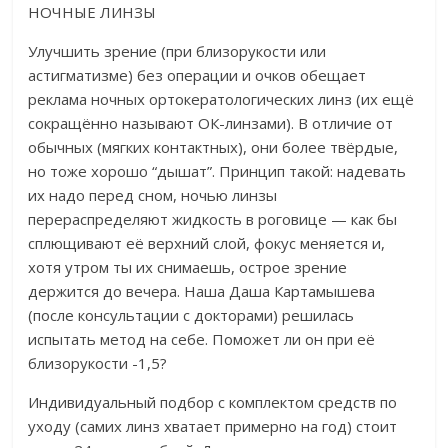
НОЧНЫЕ ЛИНЗЫ
Улучшить зрение (при близорукости или
астигматизме) без операции и очков обещает
реклама ночных ортокератологических линз (их ещё
сокращённо называют ОК-линзами). В отличие от
обычных (мягких контактных), они более твёрдые,
но тоже хорошо “дышат”. Принцип такой: надевать
их надо перед сном, ночью линзы
перераспределяют жидкость в роговице — как бы
сплющивают её верхний слой, фокус меняется и,
хотя утром ты их снимаешь, острое зрение
держится до вечера. Наша Даша Картамышева
(после консультации с докторами) решилась
испытать метод на себе. Поможет ли он при её
близорукости -1,5?
Индивидуальный подбор с комплектом средств по
уходу (самих линз хватает примерно на год) стоит