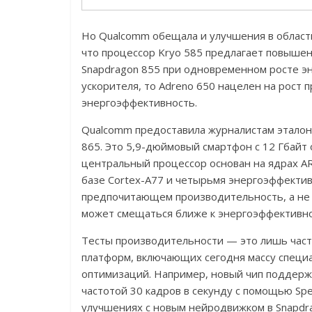
Но Qualcomm обещала и улучшения в област
что процессор Kryo 585 предлагает повыше
Snapdragon 855 при одновременном росте эн
ускорителя, то Adreno 650 нацелен на рост 
энергоэффективность.
Qualcomm предоставила журналистам эталон
865. Это 5,9-дюймовый смартфон с 12 Гбайт 
центральный процессор основан на ядрах 
базе Cortex-A77 и четырьмя энергоэффектив
предпочитающем производительность, а не 
может смещаться ближе к энергоэффективно
Тесты производительности — это лишь част
платформ, включающих сегодня массу специа
оптимизаций. Например, новый чип поддерж
частотой 30 кадров в секунду с помощью Spe
улучшениях с новым нейродвижком в Snapdra