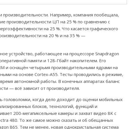
и производительности. Например, компания пообещала,
ние производительности ЦП на 25 % по сравнению с
ергоэффективности на 25 %. Что касается графического
производительности на 20 % и на 35 % —
ное устройство, работающее на процессоре Snapdragon
оперативной памяти и 128-Гбайт накопителем. Его
ARM и оснащён четырьмя производительными ядрами на
ными на основе Cortex-A55. Тесты проводились в режиме,
время автономной работы. В конечных аппаратах баланс
сти — всё зависит от производителя.
ь головоломки, когда дело доходит до оценки мобильных
лизированных блоков, технологий, функций и
ивает 200-мегапиксельные камеры и захват видео 8K с
ctra 480. То же самое можно сказать и об обещанных
gon 865. Тем не менее, новая однокристальная система