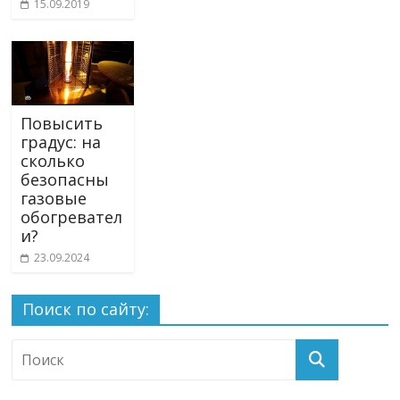
15.09.2019
Повысить
градус: на
сколько
безопасны
газовые
обогревател
и?
23.09.2024
Поиск по сайту: