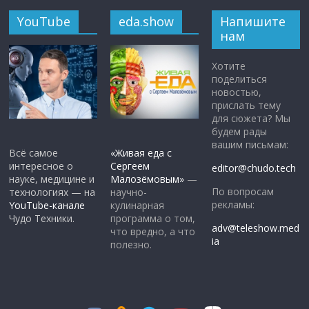
YouTube
eda.show
Напишите
нам
Хотите
поделиться
новостью,
прислать тему
для сюжета? Мы
будем рады
вашим письмам:
Всё самое
«Живая еда с
интересное о
Сергеем
editor@chudo.tech
науке, медицине и
Малозёмовым»
—
По вопросам
технологиях — на
научно-
рекламы:
YouTube-канале
кулинарная
Чудо Техники.
программа о том,
adv@teleshow.med
что вредно, а что
ia
полезно.