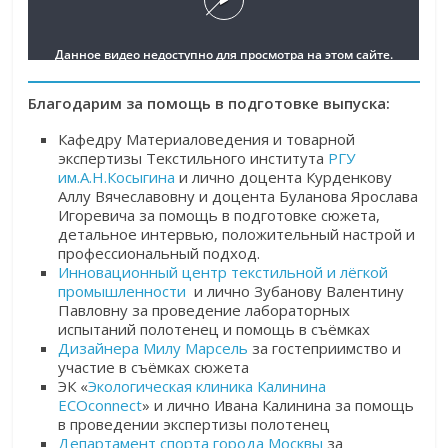
Благодарим за помощь в подготовке выпуска:
Кафедру Материаловедения и товарной
экспертизы Текстильного института
РГУ
им.А.Н.Косыгина
и лично доцента Курденкову
Аллу Вячеславовну и доцента Буланова Ярослава
Игоревича за помощь в подготовке сюжета,
детальное интервью, положительный настрой и
профессиональный подход.
Инновационный центр текстильной и лёгкой
промышленности
и лично Зубанову Валентину
Павловну за проведение лабораторных
испытаний полотенец и помощь в съёмках
Дизайнера Милу Марсель
за гостеприимство и
участие в съёмках сюжета
ЭК «
Экологическая клиника Калинина
ECOconnect
» и лично Ивана Калинина за помощь
в проведении экспертизы полотенец
Департамент спорта города Москвы
за