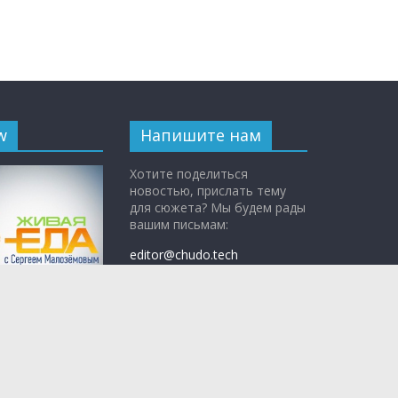
w
Напишите нам
Хотите поделиться
новостью, прислать тему
для сюжета? Мы будем рады
вашим письмам:
editor@chudo.tech
По вопросам рекламы:
adv@teleshow.media
с Сергеем
ым»
— научно-
 программа о