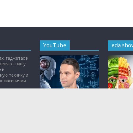
YouTube
eda.sho
х, гаджетах и
 меняют нашу
 и
ную технику и
достижениями
Всё самое интересное о
«Живая еда 
науке, медицине и
Малозёмов
технологиях — на
YouTube-
кулинарная