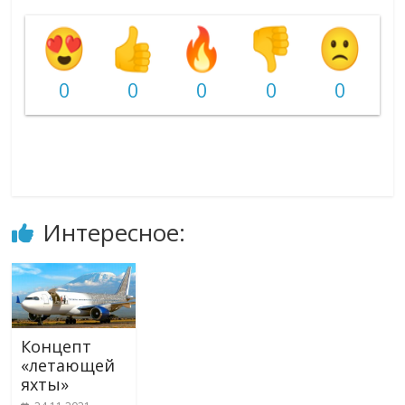
0
0
0
0
0
Интересное:
Концепт
«летающей
яхты»