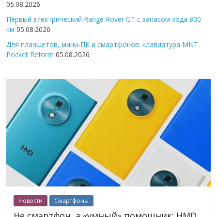
05.08.2026
Первый электрический Range Rover GT с запасом хода 800
км
05.08.2026
Для планшетов, мини-ПК и смартфонов: клавиатура MNT
Pocket Reform
05.08.2026
Новости
Смартфоны
Не смартфон, а «умный» помощник: HMD