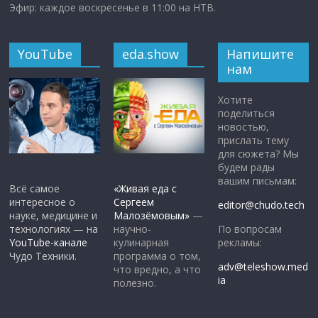
Эфир: каждое воскресенье в 11:00 на НТВ.
YouTube
eda.show
Напишите
нам
Хотите
поделиться
новостью,
прислать тему
для сюжета? Мы
будем рады
вашим письмам:
Всё самое
«Живая еда с
интересное о
Сергеем
editor@chudo.tech
науке, медицине и
Малозёмовым»
—
По вопросам
технологиях — на
научно-
рекламы:
YouTube-канале
кулинарная
Чудо Техники.
программа о том,
adv@teleshow.med
что вредно, а что
ia
полезно.