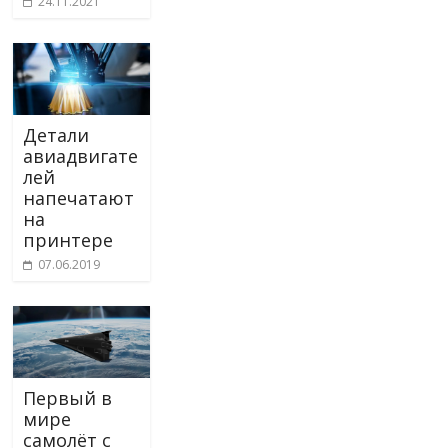
24.11.2021
Детали
авиадвигате
лей
напечатают
на
принтере
07.06.2019
Первый в
мире
самолёт с