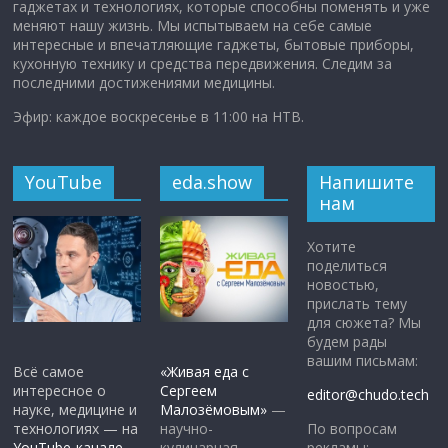
гаджетах и технологиях, которые способны поменять и уже
меняют нашу жизнь. Мы испытываем на себе самые
интересные и впечатляющие гаджеты, бытовые приборы,
кухонную технику и средства передвижения. Следим за
последними достижениями медицины.
Эфир: каждое воскресенье в 11:00 на НТВ.
YouTube
eda.show
Напишите
нам
Хотите
поделиться
новостью,
прислать тему
для сюжета? Мы
будем рады
вашим письмам:
Всё самое
«Живая еда с
интересное о
Сергеем
editor@chudo.tech
науке, медицине и
Малозёмовым»
—
По вопросам
технологиях — на
научно-
рекламы:
YouTube-канале
кулинарная