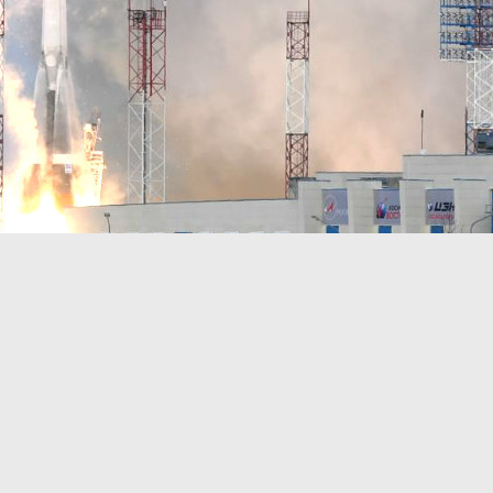
ился на панорамах
 даже момент старта ракеты «Союз-2.1б».