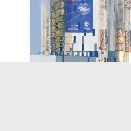
Космос
Новости
Приложения и сервисы
Космодром «Восточный» появ
13.04.2018
На панорамах запечатлены основные объекты и