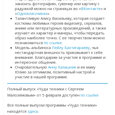
заказать фотографию, сувенир или картину с
радужкой можно на страницах во «
ВКонтакте
»
и
«
Одноклассниках
».
Талантливую Алису Васильеву, которая создает
костюмы любимых героев видеоигр, сериалов,
аниме или литературных произведений, а также
изучает их характер и манеры, чтобы передать
образ наиболее точно. С ее творчеством можно
познакомиться
по ссылке
.
Модель-альбиноса
Лейлу Бахтигараеву
, чья
нестандартная внешность приковывает к себе
внимание. Благодарим за участие в программе и
интересное общение.
Очаровательную
Анну Калашник
и ее маму
Юлию за оптимизм, позитивный настрой и
участие в нашей программе.
Полный выпуск «Чуда техники с Сергеем
Малозёмовым» от 5 февраля доступен
по ссылке
Все полные выпуски программы «Чудо техники»
находятся
здесь