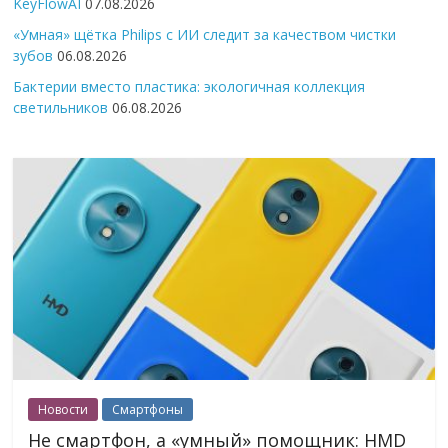
KeyFlowAI
07.08.2026
«Умная» щётка Philips с ИИ следит за качеством чистки
зубов
06.08.2026
Бактерии вместо пластика: экологичная коллекция
светильников
06.08.2026
Новости
Смартфоны
Не смартфон, а «умный» помощник: HMD