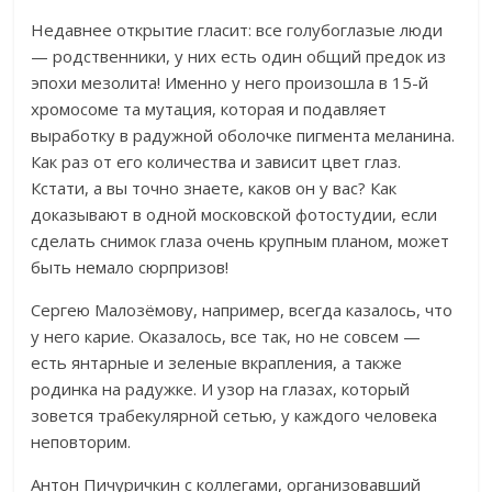
Недавнее открытие гласит: все голубоглазые люди
— родственники, у них есть один общий предок из
эпохи мезолита! Именно у него произошла в 15-й
хромосоме та мутация, которая и подавляет
выработку в радужной оболочке пигмента меланина.
Как раз от его количества и зависит цвет глаз.
Кстати, а вы точно знаете, каков он у вас? Как
доказывают в одной московской фотостудии, если
сделать снимок глаза очень крупным планом, может
быть немало сюрпризов!
Сергею Малозёмову, например, всегда казалось, что
у него карие. Оказалось, все так, но не совсем —
есть янтарные и зеленые вкрапления, а также
родинка на радужке. И узор на глазах, который
зовется трабекулярной сетью, у каждого человека
неповторим.
Антон Пичуричкин с коллегами, организовавший