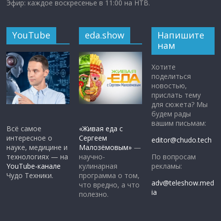
Эфир: каждое воскресенье в 11:00 на НТВ.
YouTube
eda.show
Напишите
нам
Хотите
поделиться
новостью,
прислать тему
для сюжета? Мы
будем рады
вашим письмам:
Всё самое
«Живая еда с
интересное о
Сергеем
editor@chudo.tech
науке, медицине и
Малозёмовым»
—
По вопросам
технологиях — на
научно-
рекламы:
YouTube-канале
кулинарная
Чудо Техники.
программа о том,
adv@teleshow.med
что вредно, а что
ia
полезно.