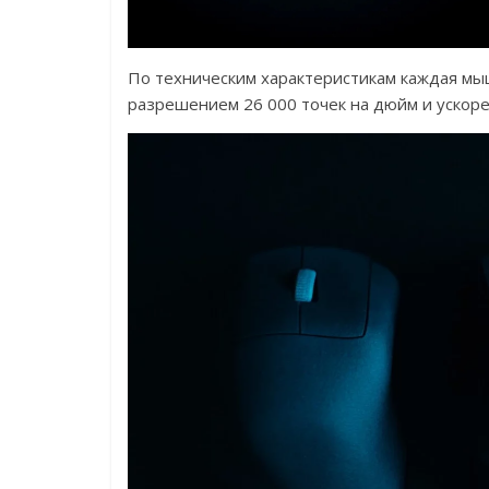
По техническим характеристикам каждая мы
разрешением 26 000 точек на дюйм и ускорен