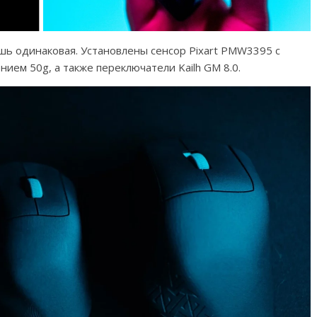
шь одинаковая. Установлены сенсор Pixart PMW3395 с
ием 50g, а также переключатели Kailh GM 8.0.