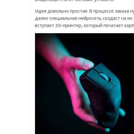
Идея довольно простая. В процессе заказа н
далее специальная нейросеть создаст на их
вступает 3D-принтер, который печатает кор