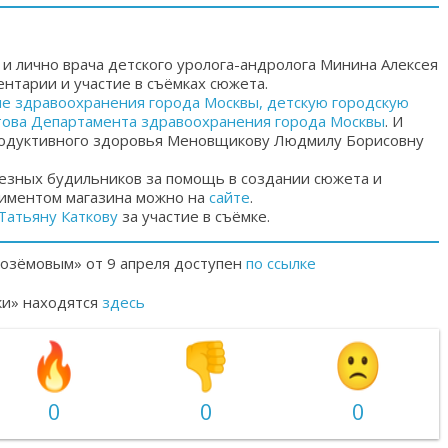
и лично
врача детского уролога-андролога Минина Алексея
нтарии и участие в съёмках сюжета.
 здравоохранения города Москвы, детскую городскую
това Департамента здравоохранения города Москвы
. И
родуктивного здоровья Меновщикову Людмилу Борисовну
езных будильников за помощь в создании сюжета и
тиментом магазина можно на
сайте
.
Татьяну Каткову
за участие в съёмке.
лозёмовым» от 9 апреля доступен
по ссылке
ки» находятся
здесь
0
0
0