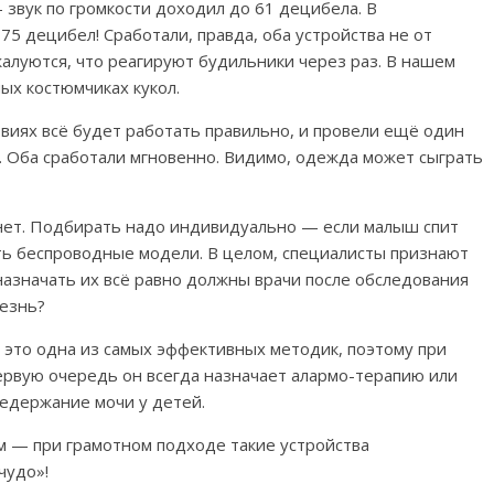
 звук по громкости доходил до 61 децибела. В
 75 децибел!
Сработали, правда, оба устройства не от
 жалуются, что реагируют будильники через раз. В нашем
ных костюмчиках кукол.
овиях всё будет работать правильно,
и провели ещё один
. Оба сработали мгновенно. Видимо, одежда может сыграть
нет. Подбирать надо индивидуально — если малыш спит
еть беспроводные модели. В целом, специалисты признают
азначать их всё равно должны врачи после обследования
лезнь?
, это одна из самых эффективных методик, поэтому при
первую очередь он всегда назначает
алармо-терапию или
недержание мочи у детей.
м — при грамотном подходе такие устройства
чудо»!