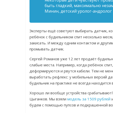
некоторые дети чувствуют провод
быть гладкий, максимально неза
Минин, детский уролог-андролог
Эксперты ещё советуют выбирать датчик, ко
ребёнок с будильником спит несколько месяц
закисать. И между одним контактом и други
промывать датчик.
Сергей Романов
уже 12 лет
продаёт будильн
слабые места. Например, когда ребёнок спит
деформируются и рвутся кабели. Тем не мене
выработать рефлекс: у мобильных версий да
будильник на практике не всегда находится 
Хорошо ли вообще устройства срабатывают?
Цыганков.
Мы взяли
модель за 1509 рублей
будем с помощью пупсов и подкрашенной в