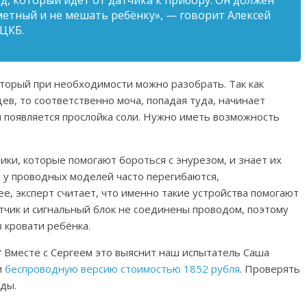
, который идёт от датчика к прибору. Он должен
метный и не мешать ребёнку», — говорит Алексей
 ЦКБ.
торый при необходимости можно разобрать. Так как
ев, то соответственно моча, попадая туда, начинает
м появляется прослойка соли. Нужно иметь возможность
ики, которые помогают бороться с энурезом, и знает их
, у проводных моделей часто перегибаются,
е, эксперт считает, что именно такие устройства помогают
тчик и сигнальный блок не соединены проводом, поэтому
в кровати ребёнка.
 Вместе с Сергеем это выяснит наш испытатель Саша
и
беспроводную версию стоимостью 1852 рубля
. П
роверять
оды.