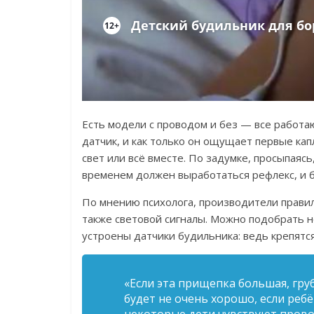
Есть модели с проводом и без — все работа
датчик, и как только он ощущает первые кап
свет или всё вместе.
По задумке, просыпаясь,
временем должен выработаться рефлекс, и 
По мнению психолога, производители правил
также световой сигналы. Можно подобрать н
устроены датчики будильника: ведь крепятс
«Если эта прищепка большая, гру
будет не очень хорошо, если ребё