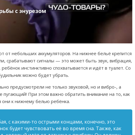
ют от небольших аккумуляторов. На нижнее бельё крепится
ли, срабатывают сигналы — это может быть звук, вибрация,
 ребёнок инстинктивно спохватывается и идёт в туалет. Со
будильник можно будет убрать.
ьно предусмотрели не только звуковой, но и вибро-, а
е пугающий! При этом в
ажно обратить внимание на то, как
я они к нижнему белью ребёнка.
бая, с какими-то острыми концами, конечно, это
нок будет чувствовать её во время сна. Также, как