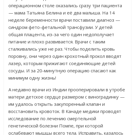
операционном столе оказались сразу три пациента
— мама Татьяна Белина и её два малыша. На 14
неделе беременности врачи поставили диагноз —
синдром фето-фетальной трансфузии. У детей
общая плацента, из-за чего один недополучает
питание и плохо развивается. Врачи с таким
сталкивались уже не раз. Чтобы поделить кровь
поровну, они через один крохотный прокол вводят
лазер, которым прижигают соединяющие детей
сосуды. И за 20-минутную операцию спасают как
минимум одну жизнь!
А недавно врачи из Индии прооперировали в утробе
матери детское сердце размером с виноградинку —
им удалось открыть закупоренный клапан и
восстановить кровоток. В Канаде медики проводят
исследование по лечению смертельной
генетической болезни По
мпе, при которой
ослабевают мышцы всего тела. Исправить, казалось