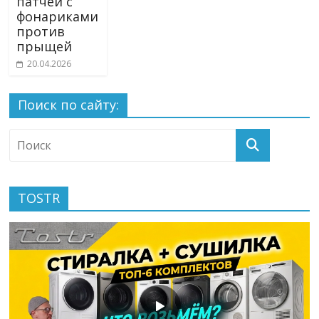
патчей с
фонариками
против
прыщей
20.04.2026
Поиск по сайту:
TOSTR