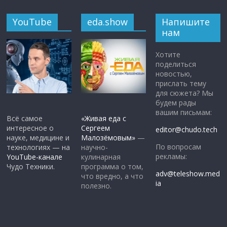
YouTube
eda.show
Напишите
нам
Хотите
поделиться
новостью,
прислать тему
для сюжета? Мы
будем рады
вашим письмам:
Всё самое
«Живая еда с
интересное о
Сергеем
editor@chudo.tech
науке, медицине и
Малозёмовым»
—
По вопросам
технологиях — на
научно-
рекламы:
YouTube-канале
кулинарная
Чудо Техники.
программа о том,
adv@teleshow.med
что вредно, а что
ia
полезно.