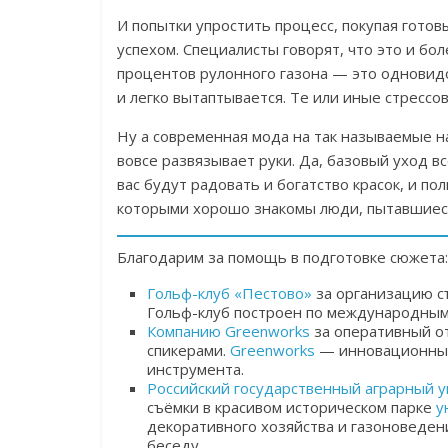
И попытки упростить процесс, покупая готов
успехом. Специалисты говорят, что это и бо
процентов рулонного газона — это одновидо
и легко вытаптывается. Те или иные стрессо
Ну а современная мода на так называемые н
вовсе развязывает руки. Да, базовый уход вс
вас будут радовать и богатство красок, и пол
которыми хорошо знакомы люди, пытавшиеся
Благодарим за помощь в подготовке сюжета:
Гольф-клуб «Пестово»
за организацию съ
Гольф-клуб построен по международным 
Компанию Greenworks
за оперативный о
спикерами.
Greenworks
— инновационный 
инструмента.
Российский государственный аграрный у
съёмки в красивом историческом парке
у
декоративного хозяйства и газоноведе
беседу.