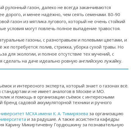
ый рулонный газон, далеко не всегда заканчиваются
лее дорого, и менее надёжно, чем сеять семенами. 80-90
вой газон из мятлика лугового, который не очень стойкий
вые условия могут повлечь полное выпадение травостоя.
атуральные газоны, с разнотравьем и полевыми цветами, и
ё же потребуется: полив, стрижка, уборка сухой травы. Но
ьза для экологии, и полное отсутствие тех мучений, с
 сделать на даче идеально ровную английскую лужайку.
ёмок и интересного эксперта, который знает о газонах всё.
стандартам и не имеет аналогов в Москве и МО.
тклик и помощь в организации съёмок с интересными
бренд садовой аккумуляторной техники и ручного
ниверситет МСХА имени К. А. Тимирязева
за организацию
ниверситета
и за радушие. А также ассистента кафедры
ния Карину Микиртичевну Гордюшкину за познавательную