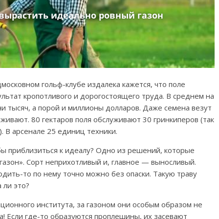
дмосковном гольф-клубе издалека кажется, что поле
льтат кропотливого и дорогостоящего труда. В среднем на
и тысяч, а порой и миллионы долларов. Даже семена везут
хаживают.
80 гектаров поля обслуживают 30 гринкиперов (так
. В арсенале 25 единиц техники.
 бы приблизиться к идеалу? Одно из решений, которые
азон». Сорт неприхотливый и, главное
—
выносливый.
одить-то по нему точно можно без опаски. Такую траву
 ли это?
ационного института, за газоном они особым образом не
да! Если где-то образуются проплешины, их засевают