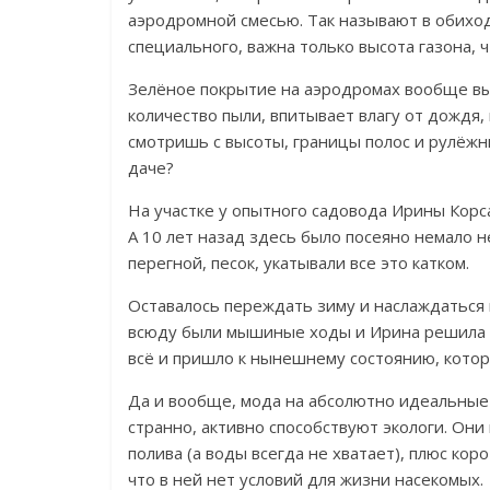
аэродромной смесью. Так называют в обиход
специального, важна только высота газона, 
Зелёное покрытие на аэродромах вообще в
количество пыли, впитывает влагу от дождя,
смотришь с высоты, границы полос и рулёжн
даче?
На участке у опытного садовода Ирины К
о
рс
А 10 лет назад здесь было посеяно немало не
перегной, песок,
укатывали все это катком.
Оставалось переждать зиму и наслаждаться г
всюду были мышиные ходы и Ирина решила 
всё и пришло к нынешнему состоянию, котор
Да и вообще, мода на абсолютно идеальные 
странно, активно способствуют экологи. Он
полива (а воды всегда не хватает), плюс ко
что в ней нет условий для жизни насекомых.