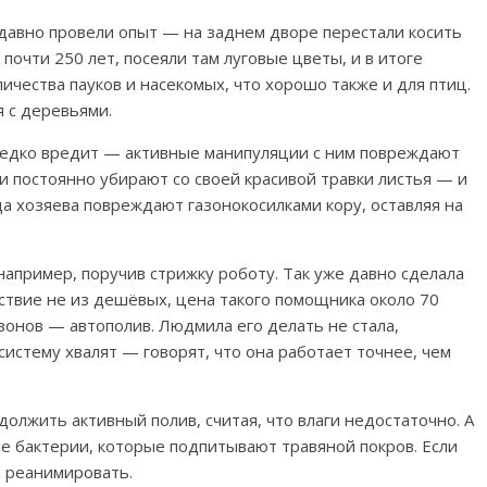
давно провели опыт — на заднем дворе перестали косить
 почти 250 лет, посеяли там луговые цветы, и в итоге
чества пауков и насекомых, что хорошо также и для птиц.
 с деревьями.
редко вредит — активные манипуляции с ним повреждают
 постоянно убирают со своей красивой травки листья — и
а хозяева повреждают газонокосилками кору, оставляя на
апример, поручив стрижку роботу. Так уже давно сделала
ствие не из дешёвых, цена такого помощника около 70
азонов
—
автополив. Людмила его делать не стала,
истему хвалят — говорят, что она работает точнее, чем
должить активный полив, считая, что влаги недостаточно. А
ые бактерии, которые подпитывают травяной покров. Если
и реанимировать.