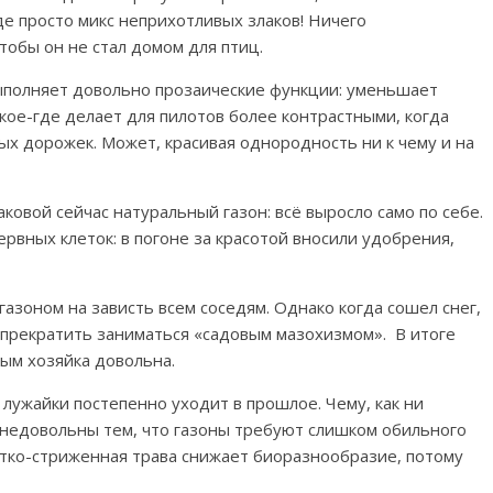
е просто микс неприхотливых злаков! Ничего
чтобы он не стал домом для птиц.
ыполняет довольно прозаические функции: уменьшает
 кое-где делает для пилотов более контрастными, когда
ых дорожек. Может, красивая однородность ни к чему и на
аковой сейчас натуральный газон: всё выросло само по себе.
рвных клеток: в погоне за красотой в
носили удобрения,
азоном на зависть всем соседям. Однако когда сошел снег,
прекратить заниматься «садовым мазохизмом».
В итоге
ым хозяйка довольна.
лужайки постепенно уходит в прошлое. Чему, как ни
и недовольны тем, что газоны требуют слишком обильного
ротко-стриженная трава снижает биоразнообразие, потому