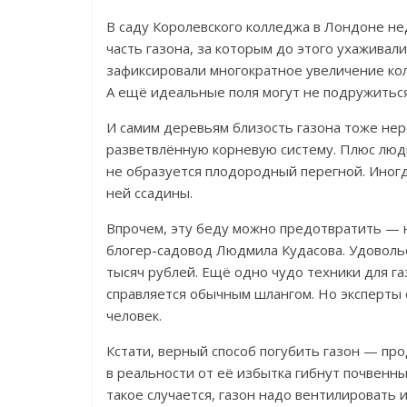
В саду Королевского колледжа в Лондоне не
часть газона, за которым до этого ухаживали
зафиксировали многократное увеличение коли
А ещё идеальные поля могут не подружиться
И самим деревьям близость газона тоже не
разветвлённую корневую систему. Плюс люди
не образуется плодородный перегной. Иногд
ней ссадины.
Впрочем, эту беду можно предотвратить — н
блогер-садовод Людмила Куд
а
сова.
Удоволь
тысяч рублей. Ещё одно чудо техники для г
справляется обычным шлангом. Но эксперты с
человек.
Кстати, верный способ погубить газон —
про
в реальности от её избытка гибнут почвенн
такое случается, газон надо вентилировать 