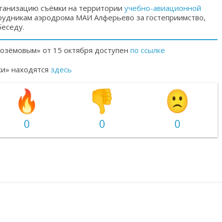
ганизацию съёмки на территории
учебно-авиационной
рудникам аэродрома МАИ Алферьево за гостеприимство,
беседу.
лозёмовым» от 15 октября доступен
по ссылке
ки» находятся
здесь
0
0
0