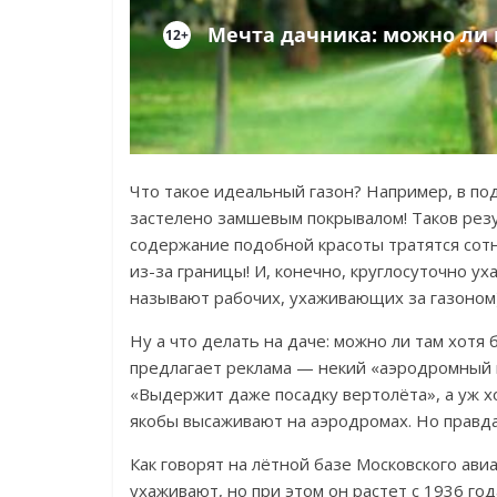
Что такое идеальный газон? Например, в по
застелено замшевым покрывалом! Таков резу
содержание подобной красоты тратятся сотн
из-за границы! И, конечно, круглосуточно у
называют рабочих, ухаживающих за газоном)
Ну а что делать на даче: можно ли там хотя
предлагает реклама
—
некий «аэродромный г
«Выдержит даже посадку вертолёта», а уж х
якобы высаживают на аэродромах. Но правда
Как говорят на лётной базе Московского ави
ухаживают, но при этом он растет с 1936 го