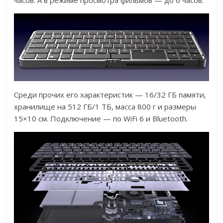
часов. А в режиме просмотра фильмов — до 6 часов.
Среди прочих его характеристик — 16/32 ГБ памяти,
хранилище на 512 ГБ/1 ТБ, масса 800 г и размеры
15×10 см. Подключение — по WiFi 6 и Bluetooth.