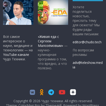
Хотите
поделиться
новостью,
прислать тему
для сюжета? Мы
будем рады
вашим письмам:
Всё самое
«Живая еда с
интересное о
Сергеем
editor@chudo.tech
науке, медицине и
Малозёмовым»
—
По вопросам
технологиях — на
научно-
рекламы:
YouTube-канале
кулинарная
Чудо Техники.
программа о том,
adv@teleshow.med
что вредно, а что
ia
полезно.
Copyright © 2026
Чудо техники
. All rights reserved.
Theme: ColorMag Pro by
Themegrill
. Powered by
WordPress
.