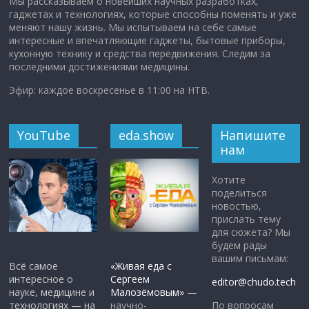
Мы рассказываем о новейших научных разработках,
гаджетах и технологиях, которые способны поменять и уже
меняют нашу жизнь. Мы испытываем на себе самые
интересные и впечатляющие гаджеты, бытовые приборы,
кухонную технику и средства передвижения. Следим за
последними достижениями медицины.
Эфир: каждое воскресенье в 11:00 на НТВ.
YouTube
eda.show
Напишите
нам
Хотите
поделиться
новостью,
прислать тему
для сюжета? Мы
будем рады
вашим письмам:
Всё самое
«Живая еда с
интересное о
Сергеем
editor@chudo.tech
науке, медицине и
Малозёмовым»
—
По вопросам
технологиях — на
научно-