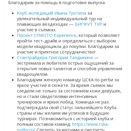
Благодарим за помощь в подготовке выпуска:
Клуб экспедиций Ивана Тротила
за
увлекательный индивидуальный тур на
плавающих вездеходах —
БИГФУТ ТУР
и
участие в съёмках.
Проект CFMOTO Experience
, который позволяет
пройти тест-драйв и определиться с выбором
модели квадроцикла до покупки. Благодарим за
участие и приятное сотрудничество!
Стантрайдера Григория Талдыкина
—
экстремала и любителя острых ощущений за
открытие новых талантов и способов управления
квадроциклом.
Благодарим женскую команду ЦСКА по регби за
яркое участие в сюжете.
За время съемок мы
следили не только за состоянием кожи девушек,
но и стали свидетелями интенсивных
тренировок и ярких побед.
Команда не раз
подтверждала свой статус сильнейшего Клуба
страны и мы желаем им успехов в будущих
турнирах.
Познакомиться с историей клуба и
полным составом команд:
https://www.cska-
rugby.ru/
Следить за матчами и смотреть