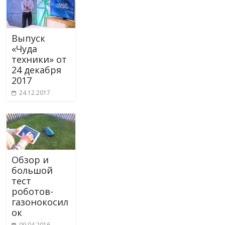
Выпуск
«Чуда
техники» от
24 декабря
2017
24.12.2017
Обзор и
большой
тест
роботов-
газонокосил
ок
09.04.2016