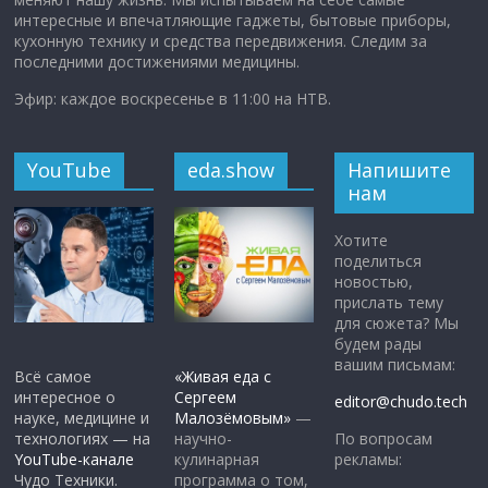
интересные и впечатляющие гаджеты, бытовые приборы,
кухонную технику и средства передвижения. Следим за
последними достижениями медицины.
Эфир: каждое воскресенье в 11:00 на НТВ.
YouTube
eda.show
Напишите
нам
Хотите
поделиться
новостью,
прислать тему
для сюжета? Мы
будем рады
вашим письмам:
Всё самое
«Живая еда с
интересное о
Сергеем
editor@chudo.tech
науке, медицине и
Малозёмовым»
—
По вопросам
технологиях — на
научно-
рекламы:
YouTube-канале
кулинарная
Чудо Техники.
программа о том,