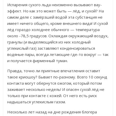
Испарения сухого льда неизменно вызывают вау-
эффект. Но как это может быть — лёд, и сухой? На
самом деле с
замёрзшей водой эта субстанция не
имеет ничего общего, кроме внешнего вида! И сухой
лёд гораздо холоднее обычного — температура
около -78,5 градусов.
Охлаждая окружающий воздух,
гранулы (и выделяющийся из них холодный
углекислый газ) заставляют конденсироваться
водяные пары, всегда летающие где-то вокруг — так
и получается фирменный туман.
Правда, точно ли приятные впечатления оставит
такое криошоу? Бывает по-разному.
Всего 10 секунд
контакта могут обернутся ожогом, который потом
заживает несколько недель! И
опасен сухой лёд не
только при контакте с кожей. От него есть риск
надышаться углекислым газом.
Несколько лет назад на дне рождения блогера