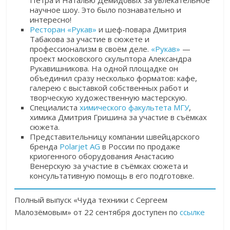
Петра и Наталью Демидовых за увлекательное
научное шоу. Это было познавательно и
интересно!
Ресторан «Рукав»
и шеф-повара Дмитрия
Табакова за участие в сюжете и
профессионализм в своём деле.
«Рукав»
—
проект московского скульптора Александра
Рукавишникова. На одной площадке он
объединил сразу несколько форматов: кафе,
галерею с выставкой собственных работ и
творческую художественную мастерскую.
Специалиста
химического факультета МГУ
,
химика Дмитрия Гришина за участие в съёмках
сюжета.
Представительницу компании швейцарского
бренда
Polarjet AG
в России по продаже
криогенного оборудования Анастасию
Венерскую за участие в съёмках сюжета и
консультативную помощь в его подготовке.
Полный выпуск «Чуда техники с Сергеем
Малозёмовым» от 22 сентября доступен по
ссылке