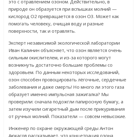
это с отравлением озоном. Действительно, в
природе он образуется при вспышках молний —
кислород О2 превращается в озон О3. Может как
помогать человеку, очищая воду и разные
поверхности, так и отравлять.
Эксперт независимой экологической лаборатории
Иван Калинин объясняет, что озон является очень
сильным окислителем, и из-за которого могут
возникнуть достаточно большие проблемы со
здоровьем.
По данным некоторых исследований,
озон способен провоцировать лёгочные, сердечные
заболевания и даже смерть! Но много ли этого газа
образует именно импульсная зажигалка? Мы
проверили: сначала подожгли папиросную бумагу, а
затем изучили сигаретный дым после прикуривания
от ручных молний. Показатели — совсем невысокие.
Инженер по охране окружающей среды Антон
Аюкасов рассказывает, что
концетрация озона