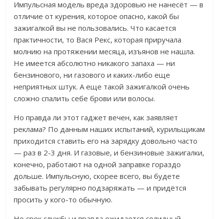
Импульсная модель вреда здоровью не нанесёт — в
отличие от курения, которое опасно, какой бы
зажигалкой вы не пользовались.
Что касается
практичности, то Вася Рекс, которая приручала
молнию на протяжении месяца, изъянов не нашла.
Н
е имеется абсолютно никакого запаха — ни
бензинового, ни газового и каких-либо еще
неприятных штук. А еще такой зажигалкой очень
сложно спалить себе брови или волосы.
Но правда ли этот гаджет вечен, как заявляет
реклама? По данным наших испытаний, курильщикам
приходится ставить его на зарядку довольно часто
— раз в 2-3 дня.
И газовые, и бензиновые зажигалки,
конечно, работают на одной заправке гораздо
дольше. Импульсную, скорее всего, вы будете
забывать регулярно подзаряжать — и придётся
просить у кого-то обычную.
Но срок службы и правда ожидается солидный.