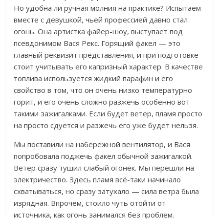
Но удобна ли ручная молния на практике? Испытаем
вместе с девушкой, чьей профессией давно стал
огонь. Она артистка файер-шоу, выступает под
псевдонимом Вася Рекс. Горящий факел — это
главный реквизит представления, и при подготовке
стоит учитывать его капризный характер. В
качестве
топлива используется жидкий парафин и его
свойство в том, что он очень низко температурно
горит, и его очень сложно разжечь особенно вот
такими зажигалками. Если будет ветер, пламя просто
на просто сдуется и разжечь его уже будет нельзя.
Мы поставили на набережной вентилятор, и Вася
попробовала поджечь факел обычной зажигалкой.
Ветер сразу тушил слабый огонёк. Мы перешли на
электричество. Здесь пламя всё-таки начинало
схватываться, но сразу затухало — сила ветра была
изрядная. Впрочем, стоило чуть отойти от
источника, как огонь занимался без проблем.