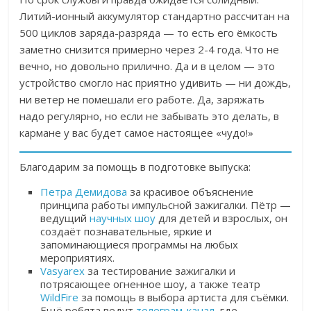
Литий-ионный аккумулятор стандартно рассчитан на
500 циклов заряда-разряда — то есть его ёмкость
заметно снизится примерно через 2-4 года. Что не
вечно, но довольно прилично. Да и в целом — это
устройство смогло нас приятно удивить — ни дождь,
ни ветер не помешали его работе. Да, заряжать
надо регулярно, но если не забывать это делать, в
кармане у вас будет самое настоящее «чудо!»
Благодарим за помощь в подготовке выпуска:
Петра Демидова
за красивое объяснение
принципа работы импульсной зажигалки. Пётр —
ведущий
научных шоу
для детей и взрослых, он
создаёт познавательные, яркие и
запоминающиеся программы на любых
мероприятиях.
Vasyarex
за тестирование зажигалки и
потрясающее огненное шоу, а также театр
WildFire
за помощь в выбора артиста для съёмки.
Ещё ребята ведут
телеграм-канал
, где