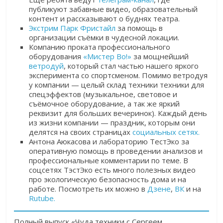
публикуют забавные видео, образовательный
контент и рассказывают о буднях театра.
Экстрим Парк Фристайл
за помощь в
организации съёмки в чудесной локации.
Компанию проката профессионального
оборудования
«Мистер Во!»
за мощнейший
ветродуй
, который стал частью нашего яркого
эксперимента со спортсменом. Помимо ветродуя
у компании — целый склад техники техники для
спецэффектов (музыкальное, световое и
съёмочное оборудование, а так же яркий
реквизит для больших вечеринок). Каждый день
из жизни компании — праздник, которым они
делятся на своих страницах
социальных сетях.
Антона Аюкасова и лабораторию ТестЭко за
оперативную помощь в проведении анализов и
профессиональные комментарии по теме. В
соцсетях ТэстЭко есть много полезных видео
про экологическую безопасность дома и на
работе. Посмотреть их можно в
Дзене
,
ВК
и на
Rutube.
Полный выпуск «Чуда техники с Сергеем