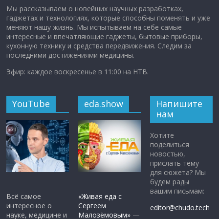
Мы рассказываем о новейших научных разработках,
гаджетах и технологиях, которые способны поменять и уже
меняют нашу жизнь. Мы испытываем на себе самые
интересные и впечатляющие гаджеты, бытовые приборы,
кухонную технику и средства передвижения. Следим за
последними достижениями медицины.
Эфир: каждое воскресенье в 11:00 на НТВ.
YouTube
eda.show
Напишите
нам
Хотите
поделиться
новостью,
прислать тему
для сюжета? Мы
будем рады
вашим письмам:
Всё самое
«Живая еда с
интересное о
Сергеем
editor@chudo.tech
науке, медицине и
Малозёмовым»
—