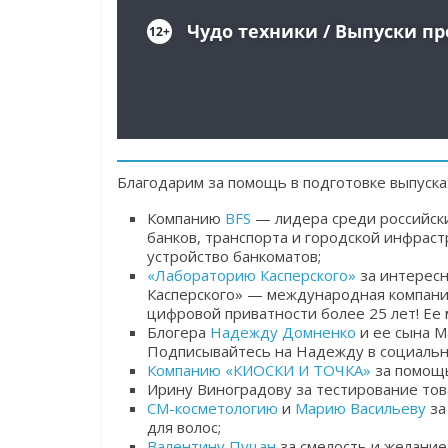
Благодарим за помощь в подготовке выпуска
Компанию
BFS
— лидера среди российск
банков, транспорта и городской инфраст
устройство банкоматов;
«Лабораторию Касперского»
за интересн
Касперского» — международная компани
цифровой приватности более 25 лет! Ее
Блогера
Надежду Домненко
и ее сына Ма
Подписывайтесь на Надежду в социальны
Компанию «КИОСКИ И ТОЧКА»
за помощь
Ирину Виноградову за тестирование тов
СМ-косметологию
и
Марию Васильеву
за
для волос;
Валентину Пуцан
за смелость и желание