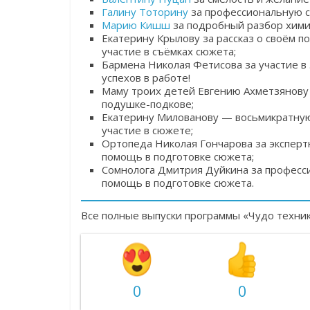
Галину Тоторину
за профессиональную с
Марию Кишш
за подробный разбор химич
Екатерину Крылову за рассказ о своём 
участие в съёмках сюжета;
Бармена Николая Фетисова за участие в
успехов в работе!
Маму троих детей Евгению Ахметзянову з
подушке-подкове;
Екатерину Милованову — восьмикратную 
участие в сюжете;
Ортопеда Николая Гончарова за экспер
помощь в подготовке сюжета;
Сомнолога Дмитрия Дуйкина за професс
помощь в подготовке сюжета.
Все полные выпуски программы «Чудо техни
0
0