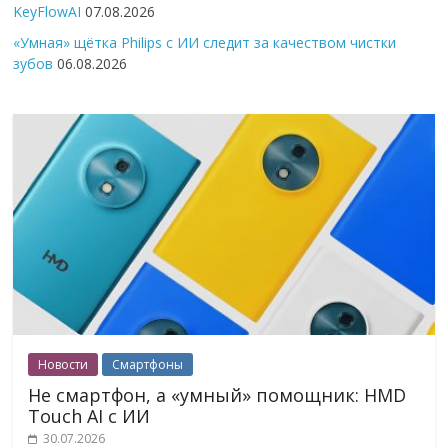
KeyFlowAI
07.08.2026
«Умная» щётка Philips с ИИ следит за качеством чистки
зубов
06.08.2026
Новости
Смартфоны
Не смартфон, а «умный» помощник: HMD
Touch AI с ИИ
30.07.2026