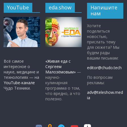
YouTube
eda.show
Напишите
нам
Хотите
поделиться
новостью,
прислать тему
для сюжета? Мы
будем рады
вашим письмам:
Всё самое
«Живая еда с
интересное о
Сергеем
editor@chudo.tech
науке, медицине и
Малозёмовым»
—
По вопросам
технологиях — на
научно-
рекламы:
YouTube-канале
кулинарная
Чудо Техники.
программа о том,
adv@teleshow.med
что вредно, а что
ia
полезно.